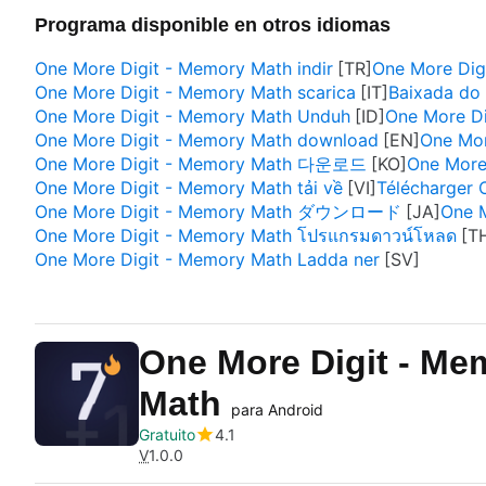
Programa disponible en otros idiomas
One More Digit - Memory Math indir
One More Dig
One More Digit - Memory Math scarica
Baixada do
One More Digit - Memory Math Unduh
One More D
One More Digit - Memory Math download
One Mor
One More Digit - Memory Math 다운로드
One More Digit - Memory Math tải về
Télécharger 
One More Digit - Memory Math ダウンロード
One 
One More Digit - Memory Math โปรแกรมดาวน์โหลด
One More Digit - Memory Math Ladda ner
One More Digit - Me
Math
para Android
Gratuito
4.1
V
1.0.0