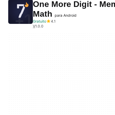
One More Digit - Me
Math
para Android
Gratuito
4.1
V
1.0.0